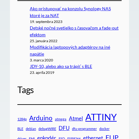
Ako pristupovať na konzolu Synology NAS
ktoré je za NAT
19. septembra 2023
Detské nočné svetielko s časovačom a fade-out
efektom
25. januára 2022
Modifikácia laptopových adaptérov na iné
napätie
3. marca 2020
JDY-10, alebo ako sa trápiť s BLE
23. apríla 2019
Tags
ATTINY
Arduino
Atmel
1284p
atmega
DFU
BLE
debian
debugWIRE
dfu-programmer
docker
FLIP
enkodér
ethernet
driver
EMI
ESD
ESP8266