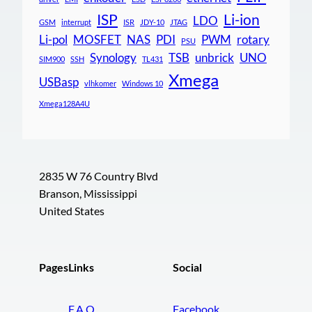
ISP
Li-ion
LDO
GSM
interrupt
ISR
JDY-10
JTAG
Li-pol
MOSFET
NAS
PDI
PWM
rotary
PSU
Synology
TSB
unbrick
UNO
SIM900
SSH
TL431
Xmega
USBasp
vlhkomer
Windows 10
Xmega128A4U
2835 W 76 Country Blvd
Branson, Mississippi
United States
Pages
Links
Social
F.A.Q.
Facebook