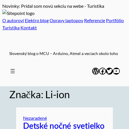
Novinky: Pridal som novú sekciu na webe - Turistika
O autorovi
Elektro blog
Opravy laptopov
Referencie
Portfólio
Turistika
Kontakt
Prejsť
na
obsah
Slovenský blog o MCU – Arduino, Atmel a veciach okolo toho
WordPress
Facebook
Twitter
YouT
Značka:
Li-ion
Nezaradené
Detské nočné svetielko